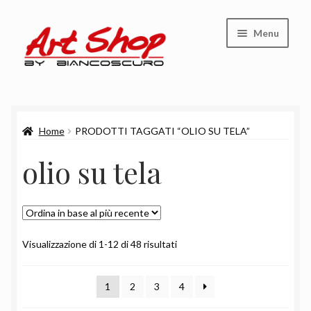
Vai
Vai
Menu
alla
al
navigazione
contenuto
Shop
Home
PRODOTTI TAGGATI “OLIO SU TELA”
Carrello
olio su tela
Cassa
Chi siamo
Ordina
Visualizzazione di 1-12 di 48 risultati
in
base
1
2
3
4
al
più