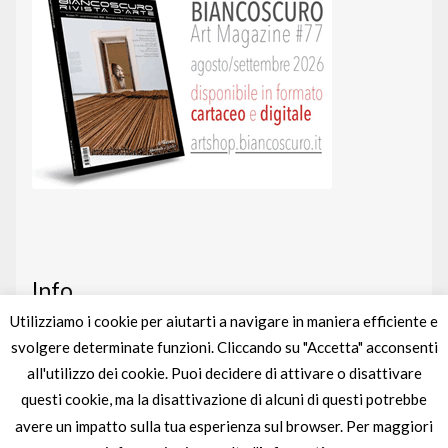
Info
Utilizziamo i cookie per aiutarti a navigare in maniera efficiente e
svolgere determinate funzioni. Cliccando su "Accetta" acconsenti
Art shop
nato da un’idea di
BIANCOSCURO
all'utilizzo dei cookie. Puoi decidere di attivare o disattivare
Gestito completamente da
liberementi
questi cookie, ma la disattivazione di alcuni di questi potrebbe
avere un impatto sulla tua esperienza sul browser. Per maggiori
Partita IVA
IT04895880963