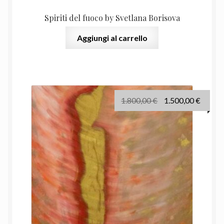
Spiriti del fuoco by Svetlana Borisova
Aggiungi al carrello
Il
Il
1.800,00
€
1.500,00
€
prezzo
prezz
originale
attual
era:
è:
1.800,00 €.
1.500,