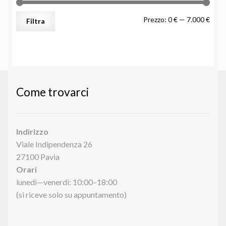
Prez
Prez
Prezzo:
0 €
—
7.000 €
Filtra
Min
Max
Come trovarci
Indirizzo
Viale Indipendenza 26
27100 Pavia
Orari
lunedì—venerdì: 10:00–18:00
(si riceve solo su appuntamento)