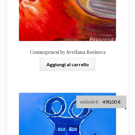
Cosmogenesi by Svetlana Borisova
Aggiungi al carrello
Il
Il
600,00
€
490,00
€
prezzo
prezz
originale
attual
era:
è:
600,00 €.
490,00