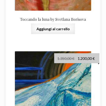
Toccando la luna by Svetlana Borisova
Aggiungi al carrello
Il
Il
1.350,00
€
1.200,00
€
prezzo
prezz
originale
attual
era:
è:
1.350,00 €.
1.200,