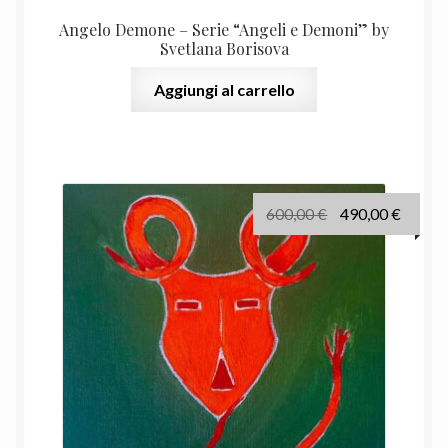
Angelo Demone – Serie “Angeli e Demoni” by
Svetlana Borisova
Aggiungi al carrello
Il
Il
600,00
€
490,00
€
prezzo
prezz
originale
attual
era:
è:
600,00 €.
490,00