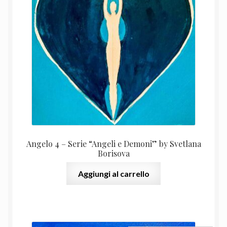
originale
attual
era:
è:
600,00 €.
490,00
Angelo 4 – Serie “Angeli e Demoni” by Svetlana
Borisova
Aggiungi al carrello