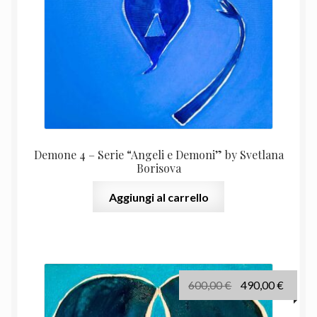
Demone 4 – Serie “Angeli e Demoni” by Svetlana
Borisova
Aggiungi al carrello
Il
Il
600,00
€
490,00
€
prezzo
prezz