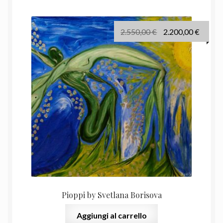
recente
Il
Il
2.550,00
€
2.200,00
€
prezzo
prezz
originale
attual
era:
è:
2.550,00 €.
2.200,
Pioppi by Svetlana Borisova
Aggiungi al carrello