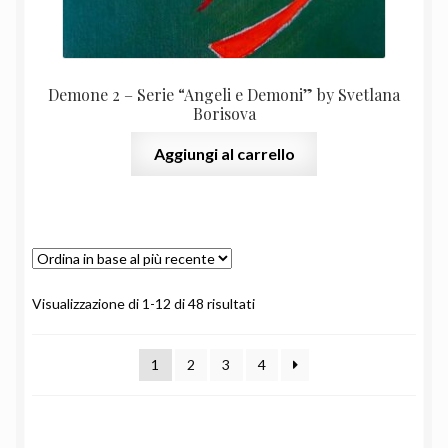
Demone 2 – Serie “Angeli e Demoni” by Svetlana
Borisova
Aggiungi al carrello
Ordina
Visualizzazione di 1-12 di 48 risultati
in
base
1
2
3
4
al
più
recente