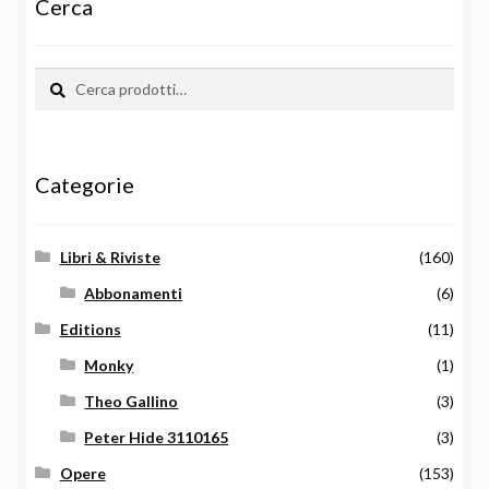
Cerca
Cerca:
Cerca
Categorie
Libri & Riviste
(160)
Abbonamenti
(6)
Editions
(11)
Monky
(1)
Theo Gallino
(3)
Peter Hide 3110165
(3)
Opere
(153)