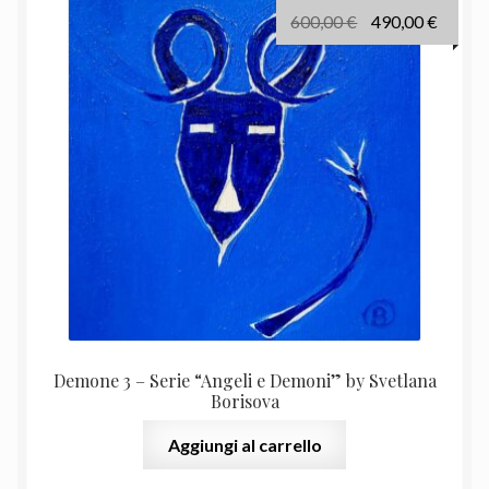
Il
Il
600,00
€
490,00
€
prezzo
prezz
originale
attual
era:
è:
600,00 €.
490,00
Demone 3 – Serie “Angeli e Demoni” by Svetlana
Borisova
Aggiungi al carrello