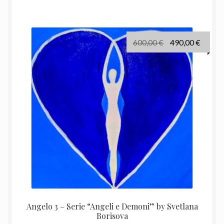
Il
Il
600,00
€
490,00
€
prezzo
prezz
originale
attual
era:
è:
600,00 €.
490,00
Angelo 3 – Serie “Angeli e Demoni” by Svetlana
Borisova