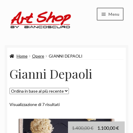
Vai
Vai
Menu
alla
al
navigazione
contenuto
Shop
Home
Opere
GIANNI DEPAOLI
Carrello
Gianni Depaoli
Cassa
Chi siamo
Ordina
Visualizzazione di 7 risultati
in
base
al
Il
Il
1.400,00
€
1.100,00
€
più