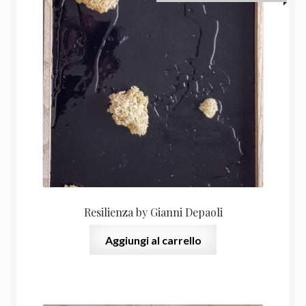
prezzo
prezz
recente
originale
attual
era:
è:
1.400,00 €.
1.100,
Resilienza by Gianni Depaoli
Aggiungi al carrello