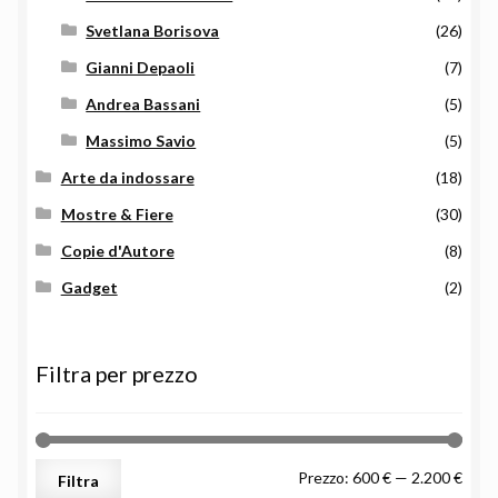
Svetlana Borisova
(26)
Gianni Depaoli
(7)
Andrea Bassani
(5)
Massimo Savio
(5)
Arte da indossare
(18)
Mostre & Fiere
(30)
Copie d'Autore
(8)
Gadget
(2)
Filtra per prezzo
Prez
Prez
Prezzo:
600 €
—
2.200 €
Filtra