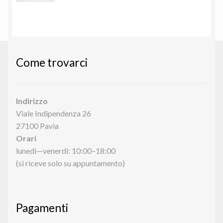
Min
Max
Come trovarci
Indirizzo
Viale Indipendenza 26
27100 Pavia
Orari
lunedì—venerdì: 10:00–18:00
(si riceve solo su appuntamento)
Pagamenti