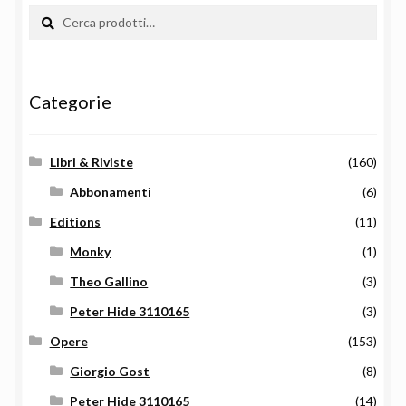
Cerca:
Cerca
Categorie
Libri & Riviste
(160)
Abbonamenti
(6)
Editions
(11)
Monky
(1)
Theo Gallino
(3)
Peter Hide 3110165
(3)
Opere
(153)
Giorgio Gost
(8)
Peter Hide 3110165
(14)