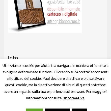
Info
Utilizziamo i cookie per aiutarti a navigare in maniera efficiente e
svolgere determinate funzioni. Cliccando su "Accetta" acconsenti
Art shop
nato da un’idea di
BIANCOSCURO
all'utilizzo dei cookie. Puoi decidere di attivare o disattivare
Gestito completamente da
liberementi
questi cookie, ma la disattivazione di alcuni di questi potrebbe
avere un impatto sulla tua esperienza sul browser. Per maggiori
Partita IVA
IT04895880963
informazioni consulta l'
Informativa
.
0