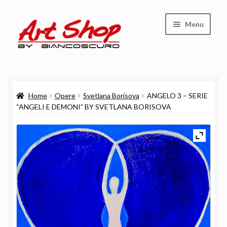
Vai
Vai
Menu
alla
al
navigazione
contenuto
Shop
Home
Opere
Svetlana Borisova
ANGELO 3 – SERIE
Carrello
“ANGELI E DEMONI” BY SVETLANA BORISOVA
Cassa
Chi siamo