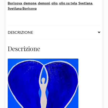
Borisova
,
demone
,
demoni
,
olio
,
olio su tela
,
Svetlana
,
by
Svetlana Borisova
Svetlana
Borisova
quantità
DESCRIZIONE
Descrizione