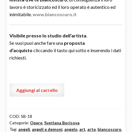
lavoro è storicizzato ed il loro operato è autentico ed
inimitabile.
www.biancoscuro.it
Visibile presso lo studio dell’
artista
.
Se vuoi puoi anche fare una
proposta
d’acquisto
cliccando il tasto qui sotto e inserendo i dati
richiesti.
Angelo
Aggiungi al carrello
3
-
Serie
"Angeli
COD:
SB-18
Categorie:
Opere
,
Svetlana Borisova
e
Tag:
angeli
,
angeli e demoni
,
angelo
,
art
,
arte
,
biancoscuro
,
Demoni"