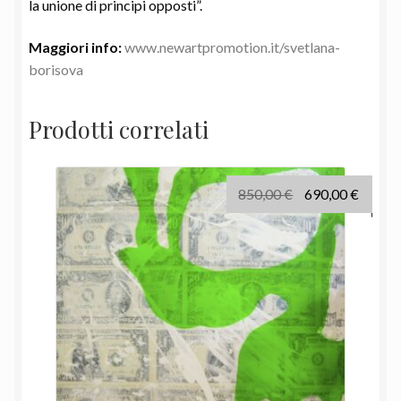
la unione di principi opposti”.
Maggiori info:
www.newartpromotion.it/svetlana-
borisova
Prodotti correlati
Il
Il
850,00
€
690,00
€
prezzo
prezz
originale
attual
era:
è:
850,00 €.
690,00