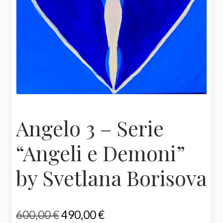
Angelo 3 – Serie
“Angeli e Demoni”
by Svetlana Borisova
Il
Il
600,00
€
490,00
€