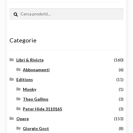
Cerca:
Cerca
Categorie
Libri & Riviste
(160)
Abbonamenti
(6)
Editions
(11)
Monky
(1)
Theo Gallino
(3)
Peter Hide 3110165
(3)
Opere
(153)
Giorgio Gost
(8)