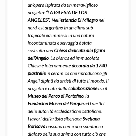
un’opera ispirata da un meraviglioso
progetto:
“LA IGLESIA DE LOS
ANGELES”.
Nell’
estancia El Milagro
nel
nord-est argentino in un clima sub-
tropicale ed immersi in una natura
incontaminata e selvaggia è stata
costruita una
Chiesa dedicata alla figura
dell’Angelo
. La bianca ed immacolata
Chiesa è internamente
decorata da 1740
piastrelle
in ceramica che riproducono gli
Angeli dipinti da artisti di tutto il mondo. Il
progetto è nato dalla
collaborazione
tra il
Museo del Parco di Portofino
, la
Fundacion Museo del Parque
ed i vertici
delle autorità ecclesiastiche cattoliche.
I lavori dell’artista siberiana
Svetlana
Borisova
nascono come uno spontaneo
dialogo della sua anima con tutto ciò che