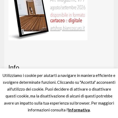
Info
Utilizziamo i cookie per aiutarti a navigare in maniera efficiente e
svolgere determinate funzioni. Cliccando su "Accetta" acconsenti
Art shop
nato da un’idea di
BIANCOSCURO
all'utilizzo dei cookie. Puoi decidere di attivare o disattivare
Gestito completamente da
liberementi
questi cookie, ma la disattivazione di alcuni di questi potrebbe
avere un impatto sulla tua esperienza sul browser. Per maggiori
Partita IVA
IT04895880963
informazioni consulta l'
Informativa
.