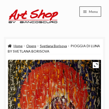
Vai
Vai
Menu
alla
al
navigazione
contenuto
Shop
Home
Opere
Svetlana Borisova
PIOGGIA DI LUNA
Carrello
BY SVETLANA BORISOVA
Cassa
Chi siamo