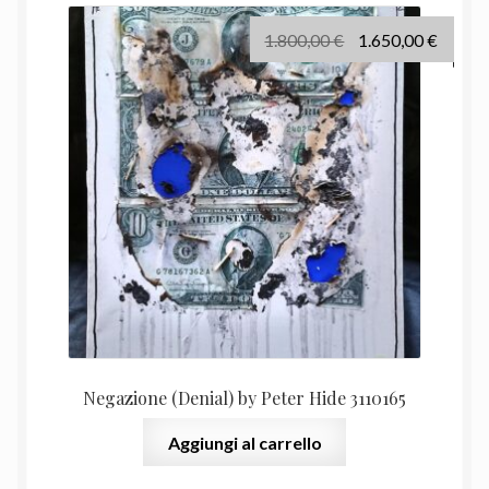
Il
Il
1.800,00
€
1.650,00
€
prezzo
prezz
originale
attual
era:
è:
1.800,00 €.
1.650,
Negazione (Denial) by Peter Hide 3110165
Aggiungi al carrello