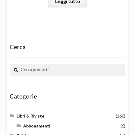
Leggi tutto
Cerca
Cerca:
Cerca
Categorie
Libri & Riviste
(160)
Abbonamenti
(6)