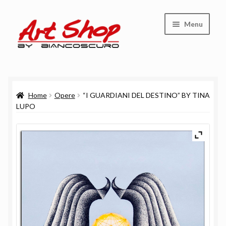
Vai
Vai
Menu
alla
al
navigazione
contenuto
Shop
Home
Opere
“I GUARDIANI DEL DESTINO” BY TINA
Carrello
LUPO
Cassa
Chi siamo