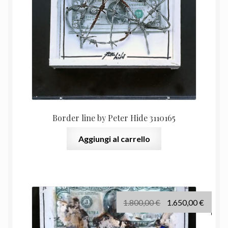
525,00 €.
400,00
Border line by Peter Hide 3110165
Aggiungi al carrello
Il
Il
1.800,00
€
1.650,00
€
prezzo
prezz
originale
attual