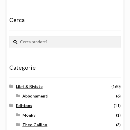
Cerca
Cerca:
Cerca
Categorie
Libri & Riviste
(160)
Abbonamenti
(6)
Editions
(11)
Monky
(1)
Theo Gallino
(3)