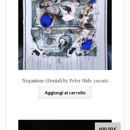
era:
è:
1.800,00 €.
1.650,
Negazione (Denial) by Peter Hide 3110165
Aggiungi al carrello
600,00
€