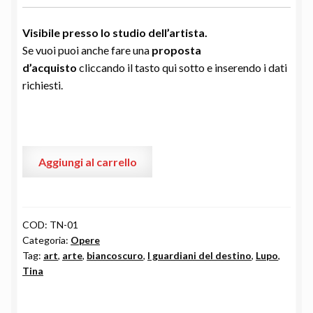
Visibile presso lo studio dell’
artista.
Se vuoi puoi anche fare una
proposta
d’acquisto
cliccando il tasto qui sotto e inserendo i dati
richiesti.
"I
Aggiungi al carrello
guardiani
del
destino"
by
COD:
TN-01
Categoria:
Opere
Tina
Tag:
art
,
arte
,
biancoscuro
,
I guardiani del destino
,
Lupo
,
Lupo
Tina
quantità