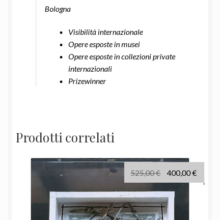
Bologna
Visibilità internazionale
Opere esposte in musei
Opere esposte in collezioni private
internazionali
Prizewinner
Prodotti correlati
Il
Il
525,00
€
400,00
€
prezzo
prezz
originale
attual
era:
è: