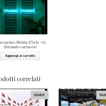
ncoscuro Rivista d’Arte #63
(formato cartaceo)
Aggiungi al carrello
odotti correlati
10,00
€
50,