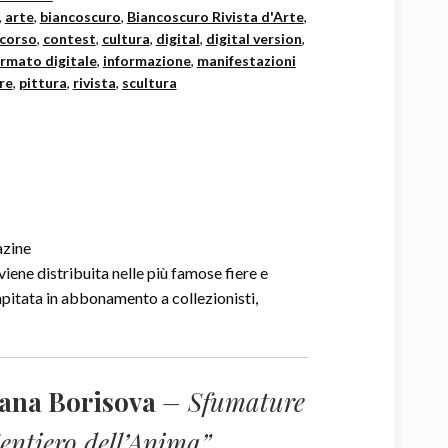
,
arte
,
biancoscuro
,
Biancoscuro Rivista d'Arte
,
corso
,
contest
,
cultura
,
digital
,
digital version
,
rmato digitale
,
informazione
,
manifestazioni
re
,
pittura
,
rivista
,
scultura
viene distribuita nelle più famose fiere e
apitata in abbonamento a collezionisti,
lana Borisova
– Sfumature
Sentiero dell’Anima”