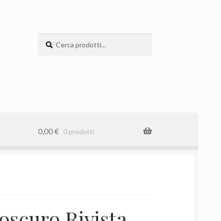
Cerca:
Cerca
0,00
€
0 prodotti
oscuro Rivista