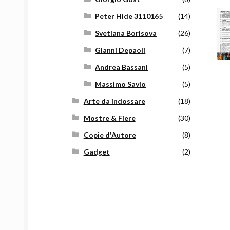
Peter Hide 3110165
(14)
Svetlana Borisova
(26)
Gianni Depaoli
(7)
Andrea Bassani
(5)
Massimo Savio
(5)
Arte da indossare
(18)
Mostre & Fiere
(30)
Copie d'Autore
(8)
Gadget
(2)