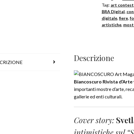
Tag:
art contest
quantità
BRA Digital
,
con
digitale
,
fiere
,
fo
artistiche
,
most
Descrizione
CRIZIONE
Biancoscuro Rivista d’Arte
importanti mostre d’arte, rec
gallerie ed enti culturali.
Cover story
:
Svet
intimistiche sul “