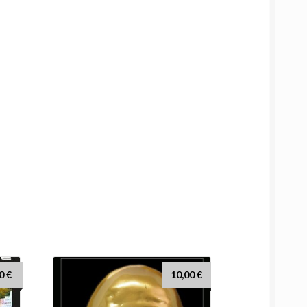
00
€
10,00
€