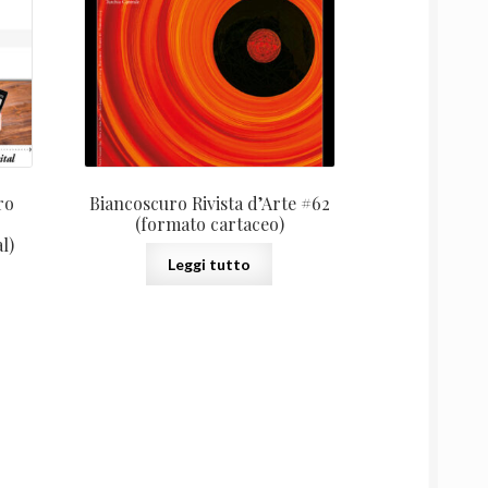
è:
 €.
88,00 €.
ro
Biancoscuro Rivista d’Arte #62
(formato cartaceo)
l)
Leggi tutto