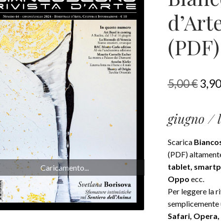
d’Art
(PDF)
Il
5,00
€
3,9
pre
giugno / 
orig
era:
Scarica
Biancos
5,00
(PDF) altament
tablet, smart
Caricamento...
Oppo
ecc.
Per leggere la r
semplicemente
Safari, Opera,