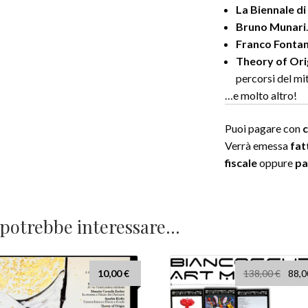
La Biennale di
Bruno Munari
Franco Fonta
Theory of Ori
percorsi del mi
…e molto altro!
Puoi pagare
con
c
Verrà emessa
fat
fiscale
oppure
pa
 potrebbe interessare…
Il
10,00
€
138,00
€
88,
prezz
origi