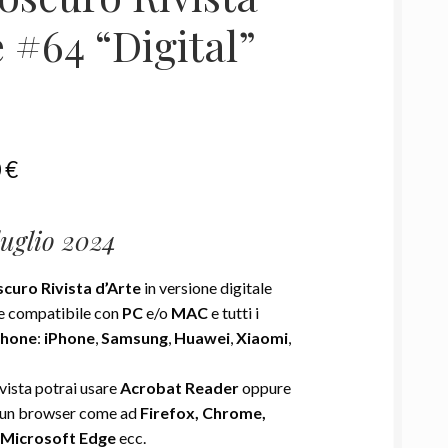
e #64 “Digital”
Il
0
€
zzo
prezzo
luglio
2024
inale
attuale
è:
curo Rivista d’Arte
in versione digitale
 €.
3,90 €.
e compatibile con
PC
e/o
MAC
e tutti i
phone
:
iPhone
,
Samsung
,
Huawei
,
Xiaomi
,
ivista potrai usare
Acrobat Reader
oppure
 un browser come ad
Firefox, Chrome,
 Microsoft Edge
ecc.