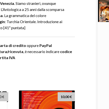
 Venezia
. Siamo stranieri, ovunque
. L’Antologica a 25 anni dalla scomparsa
na
. La grammatica del colore
gin
: Turchia Orientale. Introduzione ai
to [41ª puntata]
arta di credito
oppure
PayPal
tura/ricevuta
, è necessario indicare
codice
rtita IVA
Il
00
€
10,00
€
o
prezzo
nale
attuale