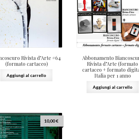
era:
138,00
ncoscuro Rivista d’Arte #64
Abbonamento Biancoscu
(formato cartaceo)
Rivista d’Arte (formato
cartaceo + formato digita
Italia per 1 anno
Aggiungi al carrello
Aggiungi al carrello
10,00
€