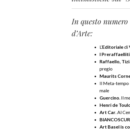
In questo numer
d’Arte:
L’
Editoriale
di
I Preraffaelliti
Raffaello, Tiz
pregio
Maurits Corne
Il Meta-tempo
male
Guercino
. Il 
Henri de Toul
Art Car
. Al C
BIANCOSCURO
Art Basel is c