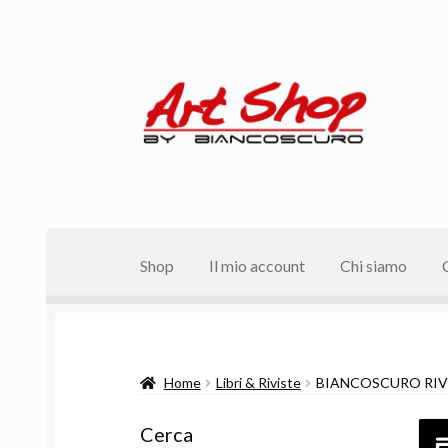
Vai
Vai
alla
al
navigazione
contenuto
Shop
Il mio account
Chi siamo
Home
Libri & Riviste
BIANCOSCURO RIVIS
Cerca