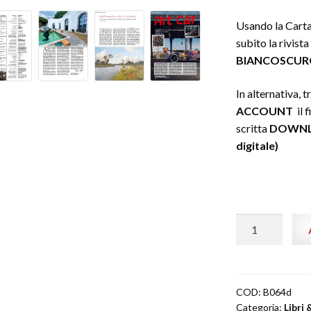
Usando la Carta
subito la rivist
BIANCOSCURO (
In alternativa,
ACCOUNT
il f
scritta
DOWNLO
digitale)
Biancoscuro
Rivista
d'Arte
#64
"Digital"
COD:
B064d
Categoria:
Libri 
(PDF)