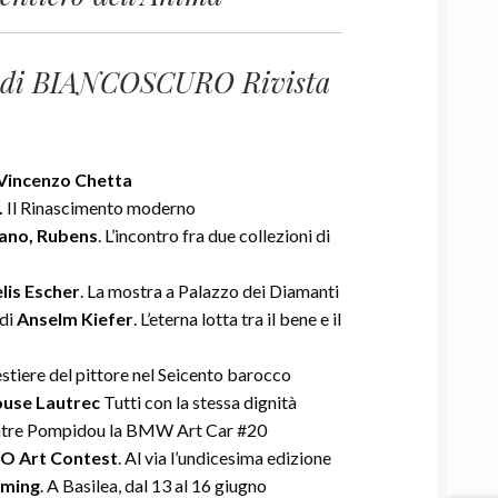
o di BIANCOSCURO Rivista
Vincenzo Chetta
.
Il Rinascimento moderno
iano, Rubens
. L’incontro fra due collezioni di
lis Escher
. La mostra a Palazzo dei Diamanti
 di
Anselm Kiefer
. L’eterna lotta tra il bene e il
mestiere del pittore nel Seicento barocco
ouse Lautrec
Tutti con la stessa dignità
entre Pompidou la BMW Art Car #20
 Art Contest
. Al via l’undicesima edizione
oming
. A Basilea, dal 13 al 16 giugno