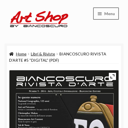
Vai
Vai
Menu
alla
al
navigazione
contenuto
Shop
Home
Libri & Riviste
BIANCOSCURO RIVISTA
Carrello
D’ARTE #5 “DIGITAL” (PDF)
Cassa
Chi siamo