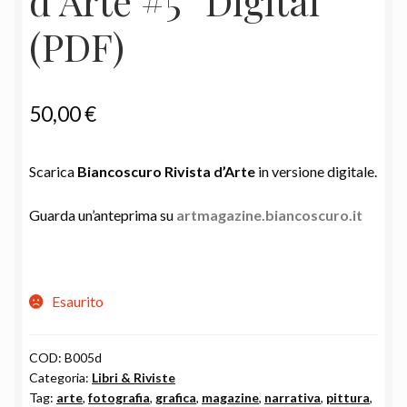
d’Arte #5 “Digital”
(PDF)
50,00
€
Scarica
Biancoscuro Rivista d’Arte
in versione digitale.
Guarda un’anteprima su
artmagazine.biancoscuro.it
Esaurito
COD:
B005d
Categoria:
Libri & Riviste
Tag:
arte
,
fotografia
,
grafica
,
magazine
,
narrativa
,
pittura
,