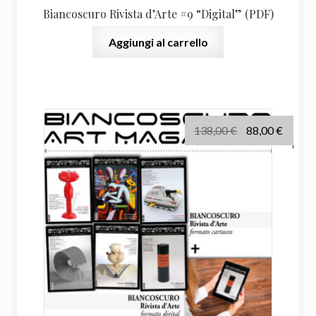
Biancoscuro Rivista d’Arte #9 “Digital” (PDF)
Aggiungi al carrello
Il
Il
138,00
€
88,00
€
prezzo
prezz
originale
attual
era:
è:
138,00 €.
88,00 