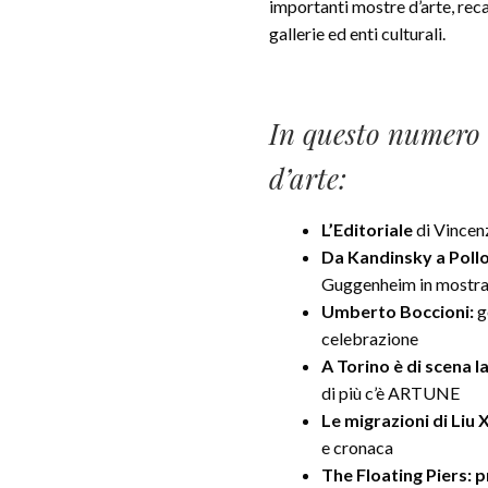
importanti mostre d’arte, rec
gallerie ed enti culturali.
In questo numero 
d’arte:
L’Editoriale
di Vincen
Da Kandinsky a Poll
Guggenheim in mostra 
Umberto Boccioni:
g
celebrazione
A Torino è di scena l
di più c’è ARTUNE
Le migrazioni di Liu
e cronaca
The Floating Piers: p