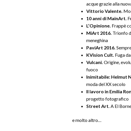
acque grazie alla nuov
Vittorio Valente.
Mos
10 anni di MainArt.
F
L’Opinione.
Frappè c
MiArt 2016.
Trionfo d
meneghina
PaviArt 2016.
Sempre
KVision Cult.
Fuga da
Vulcani.
Origine, evolu
fuoco
Inimitabile: Helmut
moda del XX secolo
Il lavoro in Emilia R
progetto fotografico
Street Art.
A El Borne
e molto altro…