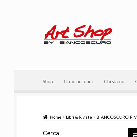
Vai
Vai
alla
al
navigazione
contenuto
Shop
Il mio account
Chi siamo
Home
Libri & Riviste
BIANCOSCURO RIV
Cerca