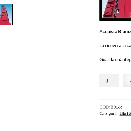
Acquista
Bianc
La riceverai a c
Guarda un’ante
Biancoscuro
Rivista
d'Arte
#16
(formato
COD:
B016c
Categoria:
Libri 
cartaceo)
quantità