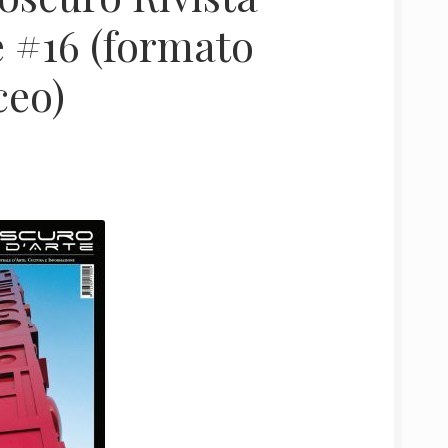
e #16 (formato
ceo)