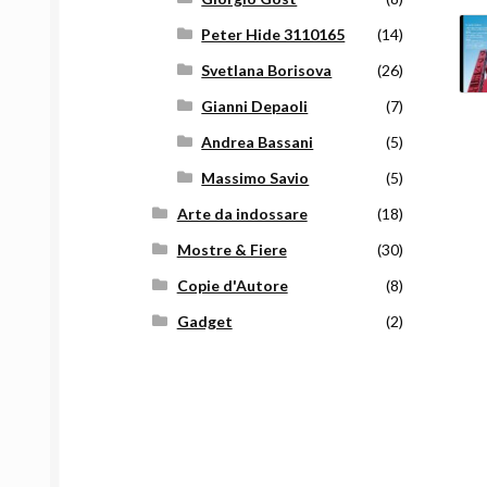
Peter Hide 3110165
(14)
Svetlana Borisova
(26)
Gianni Depaoli
(7)
Andrea Bassani
(5)
Massimo Savio
(5)
Arte da indossare
(18)
Mostre & Fiere
(30)
Copie d'Autore
(8)
Gadget
(2)