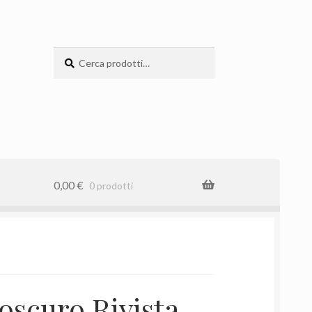
Cerca:
Cerca
0,00
€
0 prodotti
oscuro Rivista