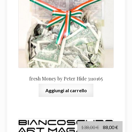
era:
è:
50,00 €.
39,00 
fresh Money by Peter Hide 3110165
Aggiungi al carrello
Il
Il
138,00
€
88,00
€