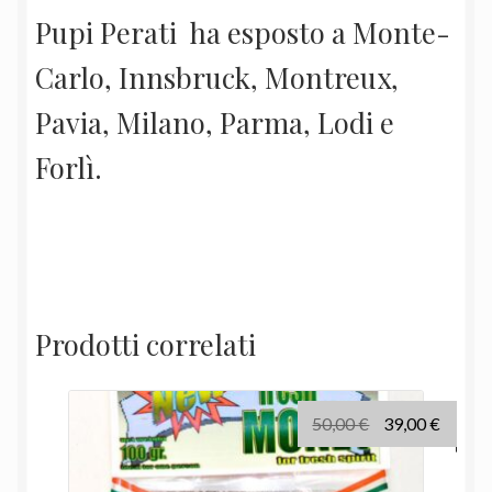
Pupi Perati ha esposto a Monte-
Carlo, Innsbruck, Montreux,
Pavia, Milano, Parma, Lodi e
Forlì.
Prodotti correlati
Il
Il
50,00
€
39,00
€
prezzo
prezz
originale
attual