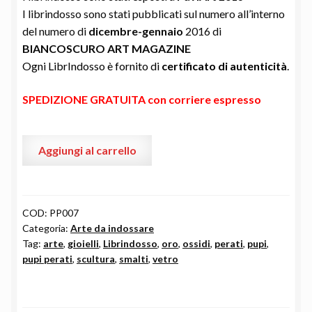
I librindosso sono stati pubblicati sul numero all’interno
del numero di
dicembre-gennaio
2016 di
BIANCOSCURO ART MAGAZINE
Ogni LibrIndosso è fornito di
certificato di autenticità
.
SPEDIZIONE GRATUITA con corriere espresso
LibrIndosso
Aggiungi al carrello
by
Pupi
Perati
quantità
COD:
PP007
Categoria:
Arte da indossare
Tag:
arte
,
gioielli
,
Librindosso
,
oro
,
ossidi
,
perati
,
pupi
,
pupi perati
,
scultura
,
smalti
,
vetro