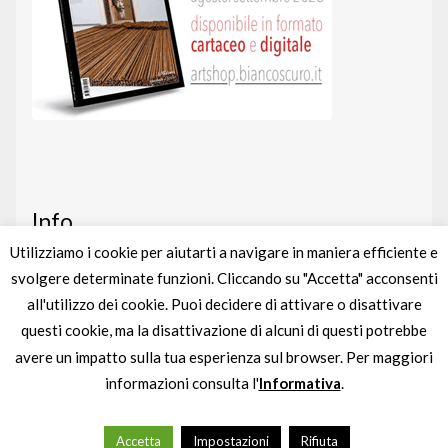
Info
Utilizziamo i cookie per aiutarti a navigare in maniera efficiente e
svolgere determinate funzioni. Cliccando su "Accetta" acconsenti
Art shop
nato da un’idea di
BIANCOSCURO
all'utilizzo dei cookie. Puoi decidere di attivare o disattivare
Gestito completamente da
liberementi
questi cookie, ma la disattivazione di alcuni di questi potrebbe
avere un impatto sulla tua esperienza sul browser. Per maggiori
Partita IVA
IT04895880963
informazioni consulta l'
Informativa
.
0
Accetta
Impostazioni
Rifiuta
Cerca:
Cerca