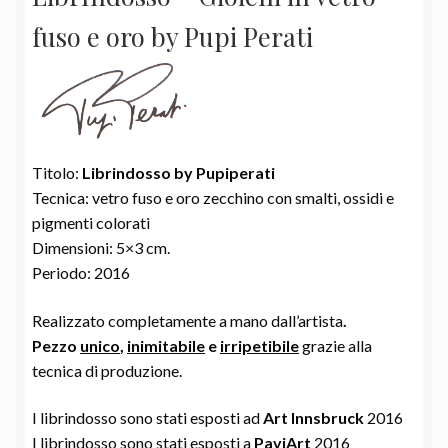
era:
è:
fuso e oro by Pupi Perati
100,00 €.
59,00 €.
Titolo:
Librindosso by Pupiperati
Tecnica: vetro fuso e oro zecchino con smalti, ossidi e
pigmenti colorati
Dimensioni: 5×3 cm.
Periodo: 2016
Realizzato completamente a mano dall’artista
.
Pezzo
unico
,
inimitabile
e
irripetibile
grazie alla
tecnica di produzione.
I librindosso sono stati esposti ad
Art Innsbruck
2016
I librindosso sono stati esposti a
PaviArt
2016