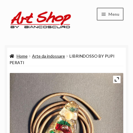
Vai
Vai
Menu
alla
al
navigazione
contenuto
Shop
Home
Arte da indossare
LIBRINDOSSO BY PUPI
Carrello
PERATI
Cassa
Chi siamo