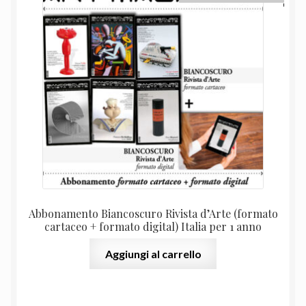
prezzo
prezz
originale
attual
era:
è:
138,00 €.
88,00 
Abbonamento Biancoscuro Rivista d’Arte (formato
cartaceo + formato digital) Italia per 1 anno
Aggiungi al carrello