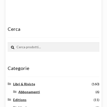
Cerca
Cerca:
Cerca
Categorie
Libri & Riviste
(160)
Abbonamenti
(6)
Editions
(11)