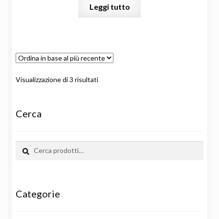
Leggi tutto
Ordina
Visualizzazione di 3 risultati
in
base
al
Cerca
più
recente
Cerca:
Cerca
Categorie