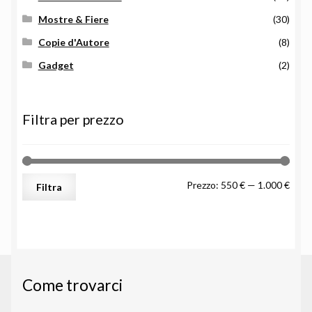
Mostre & Fiere
(30)
Copie d'Autore
(8)
Gadget
(2)
Filtra per prezzo
Prez
Prez
Prezzo:
550 €
—
1.000 €
Filtra
Min
Max
Come trovarci