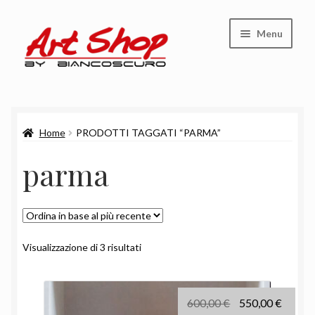
Vai
Vai
Menu
alla
al
navigazione
contenuto
Shop
Home
PRODOTTI TAGGATI “PARMA”
Carrello
parma
Cassa
Chi siamo
Ordina
Visualizzazione di 3 risultati
in
base
al
Il
Il
600,00
€
550,00
€
più