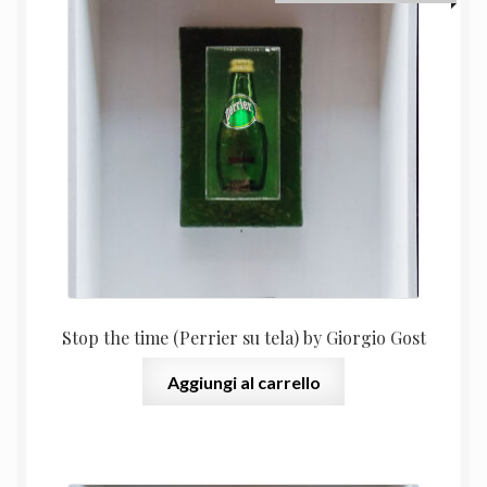
prezzo
prezz
recente
originale
attual
era:
è:
600,00 €.
550,00
Stop the time (Perrier su tela) by Giorgio Gost
Aggiungi al carrello