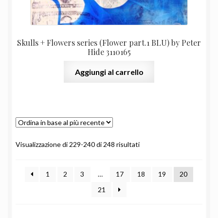
Skulls + Flowers series (Flower part.1 BLU) by Peter
Hide 3110165
Aggiungi al carrello
Ordina
Visualizzazione di 229-240 di 248 risultati
in
base
1
2
3
…
17
18
19
20
al
più
21
recente