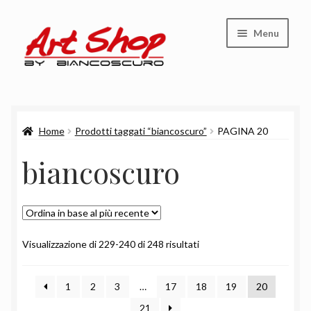
Vai
Vai
Menu
alla
al
navigazione
contenuto
Shop
Home
Prodotti taggati “biancoscuro”
PAGINA 20
Carrello
biancoscuro
Cassa
Chi siamo
Ordina
Visualizzazione di 229-240 di 248 risultati
in
base
1
2
3
…
17
18
19
20
al
più
21