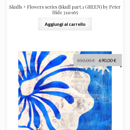
Skulls + Flowers series (Skull part.1 GREEN) by Peter
Hide 3110165
Aggiungi al carrello
Il
Il
850,00
€
690,00
€
prezzo
prezz
originale
attual
era:
è:
850,00 €.
690,00