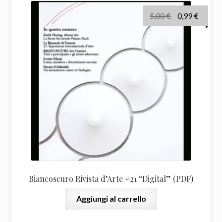
Il
Il
5,00
€
0,99
€
prezzo
prezz
originale
attual
era:
è:
5,00 €.
0,99 €.
Biancoscuro Rivista d’Arte #21 “Digital” (PDF)
Aggiungi al carrello