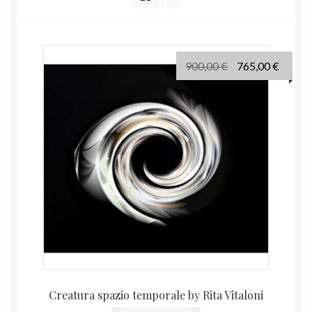
recente
Il
Il
900,00
€
765,00
€
prezzo
prezz
originale
attual
era:
è:
900,00 €.
765,00
Creatura spazio temporale by Rita Vitaloni