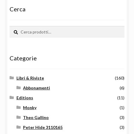
Cerca
Cerca:
Cerca
Categorie
Libri & Riviste
(160)
Abbonamenti
(6)
Editions
(11)
Monky
(1)
Theo Gallino
(3)
Peter Hide 3110165
(3)