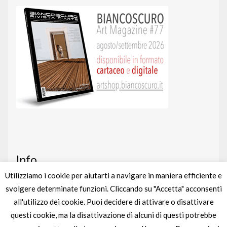
Info
Utilizziamo i cookie per aiutarti a navigare in maniera efficiente e
svolgere determinate funzioni. Cliccando su "Accetta" acconsenti
Art shop
nato da un’idea di
BIANCOSCURO
all'utilizzo dei cookie. Puoi decidere di attivare o disattivare
Gestito completamente da
liberementi
questi cookie, ma la disattivazione di alcuni di questi potrebbe