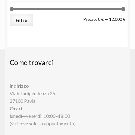
Prez
Prez
Prezzo:
0 €
—
12.000 €
Filtra
Min
Max
Come trovarci
Indirizzo
Viale Indipendenza 26
27100 Pavia
Orari
lunedì—venerdì: 10:00–18:00
(si riceve solo su appuntamento)