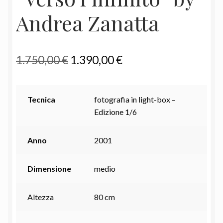
Andrea Zanatta
Il
Il
1.750,00
€
1.390,00
€
prezzo
prezzo
originale
attuale
Tecnica
fotografia in light-box –
era:
è:
Edizione 1/6
1.750,00 €.
1.390,00 €.
Anno
2001
Dimensione
medio
Altezza
80 cm