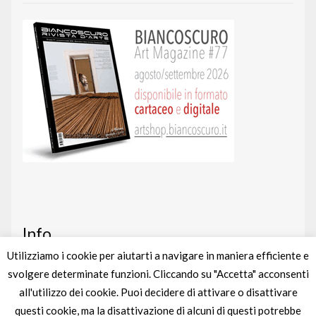
Info
Utilizziamo i cookie per aiutarti a navigare in maniera efficiente e
svolgere determinate funzioni. Cliccando su "Accetta" acconsenti
Art shop
nato da un’idea di
BIANCOSCURO
all'utilizzo dei cookie. Puoi decidere di attivare o disattivare
Gestito completamente da
liberementi
questi cookie, ma la disattivazione di alcuni di questi potrebbe