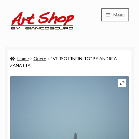
Vai
Vai
Menu
alla
al
navigazione
contenuto
Shop
Home
Opere
“VERSO L’INFINITO” BY ANDREA
Carrello
ZANATTA
Cassa
Chi siamo