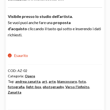
Visibile presso lo studio dell’
artista.
Se vuoi puoi anche fare una
proposta
d’acquisto
cliccando il tasto qui sotto e inserendo i dati
richiesti.
Esaurito
COD:
AZ-02
Categoria:
Opere
Tag:
andrea zanatta
,
art
,
arte
,
biancoscuro
,
foto
,
fotografia
,
light-box
,
photography
,
Verso l'infinito
,
Zanatta