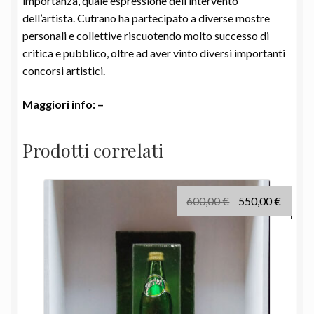
importanza, quale espressione dell’intervento
dell’artista. Cutrano ha partecipato a diverse mostre
personali e collettive riscuotendo molto successo di
critica e pubblico, oltre ad aver vinto diversi importanti
concorsi artistici.
Maggiori info: –
Prodotti correlati
Il
Il
600,00
€
550,00
€
prezzo
prezz
originale
attual
era:
è:
600,00 €.
550,00