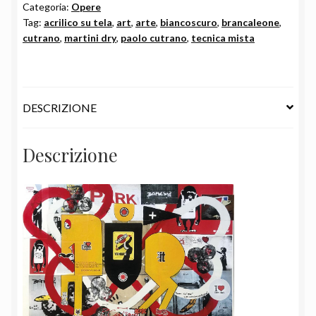
Categoria:
Opere
Tag:
acrilico su tela
,
art
,
arte
,
biancoscuro
,
brancaleone
,
cutrano
,
martini dry
,
paolo cutrano
,
tecnica mista
DESCRIZIONE
Descrizione