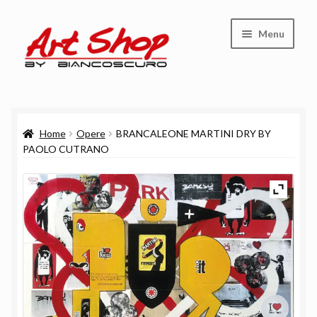
Vai
Vai
Menu
alla
al
navigazione
contenuto
Shop
Home
Opere
BRANCALEONE MARTINI DRY BY
Carrello
PAOLO CUTRANO
Cassa
Chi siamo