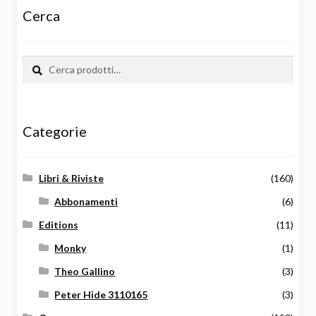
Cerca
Cerca:
Cerca
Categorie
Libri & Riviste
(160)
Abbonamenti
(6)
Editions
(11)
Monky
(1)
Theo Gallino
(3)
Peter Hide 3110165
(3)