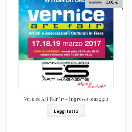
Il
Il
8,00
€
0,00
€
prezzo
prezz
originale
attual
era:
è:
8,00 €.
0,00 €.
Vernice Art Fair ’17 – Ingresso omaggio
Leggi tutto