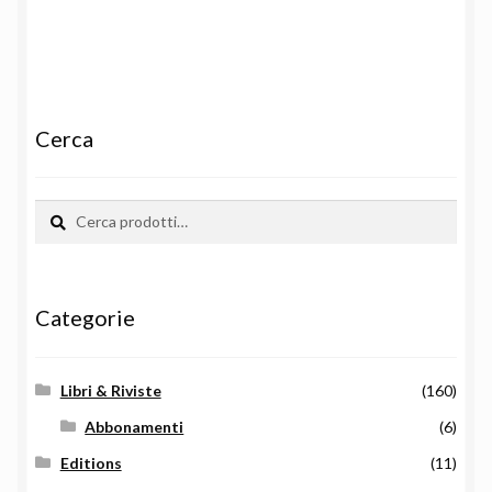
Cerca
Cerca:
Cerca
Categorie
Libri & Riviste
(160)
Abbonamenti
(6)
Editions
(11)