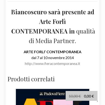
Biancoscuro sarà presente ad
Arte Forlì
CONTEMPORANEA in
qualità
di Media Partner.
ARTE FORLI’ CONTEMPORANEA
dal 7 al 10 novembre 2014
http://www.fieracontemporanea.it
Prodotti correlati
Il
Il
10,00
€
0,00
€
prezzo
prezz