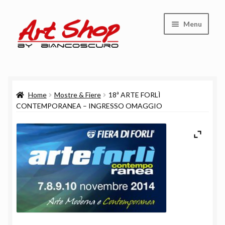
Vai
Vai
Menu
alla
al
navigazione
contenuto
Shop
Home
Mostre & Fiere
18ª ARTE FORLÌ
Carrello
CONTEMPORANEA – INGRESSO OMAGGIO
Cassa
Chi siamo