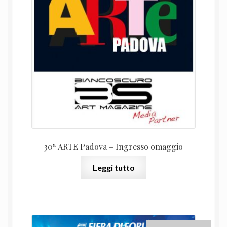
originale
attual
era:
è:
10,00 €.
0,00 €.
30ª ARTE Padova – Ingresso omaggio
Leggi tutto