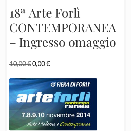
18ª Arte Forlì
CONTEMPORANEA
– Ingresso omaggio
Il
Il
10,00
€
0,00
€
prezzo
prezzo
originale
attuale
era:
è:
10,00 €.
0,00 €.