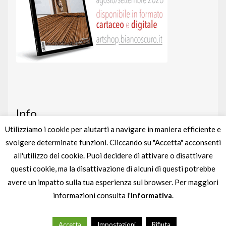
Info
Utilizziamo i cookie per aiutarti a navigare in maniera efficiente e
svolgere determinate funzioni. Cliccando su "Accetta" acconsenti
Art shop
nato da un’idea di
BIANCOSCURO
all'utilizzo dei cookie. Puoi decidere di attivare o disattivare
Gestito completamente da
liberementi
questi cookie, ma la disattivazione di alcuni di questi potrebbe
avere un impatto sulla tua esperienza sul browser. Per maggiori
Partita IVA
IT04895880963
informazioni consulta l'
Informativa
.
0
Accetta
Impostazioni
Rifiuta