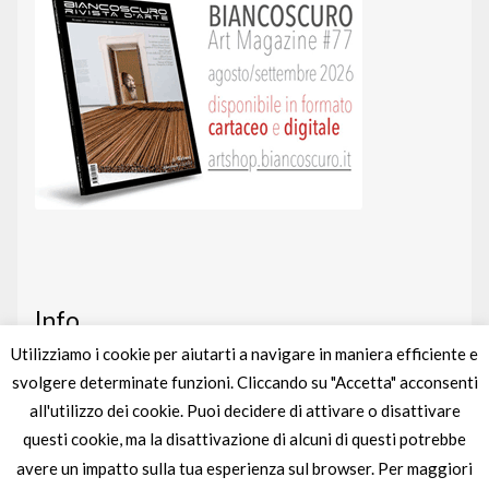
Info
Utilizziamo i cookie per aiutarti a navigare in maniera efficiente e
svolgere determinate funzioni. Cliccando su "Accetta" acconsenti
Art shop
nato da un’idea di
BIANCOSCURO
all'utilizzo dei cookie. Puoi decidere di attivare o disattivare
Gestito completamente da
liberementi
questi cookie, ma la disattivazione di alcuni di questi potrebbe
avere un impatto sulla tua esperienza sul browser. Per maggiori
Partita IVA
IT04895880963