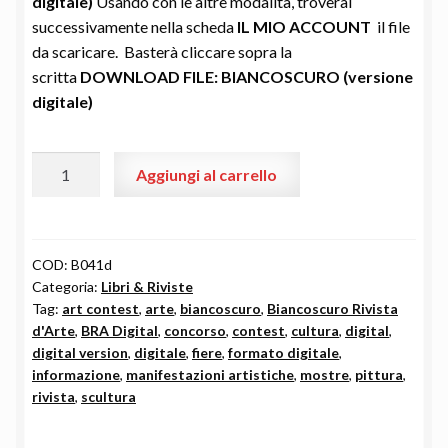
digitale)
Usando con le altre modalità, troverai
successivamente nella scheda
IL MIO ACCOUNT
il file
da scaricare. Basterà cliccare sopra la
scritta
DOWNLOAD FILE: BIANCOSCURO (versione
digitale)
Biancoscuro
Aggiungi al carrello
Rivista
d'Arte
#41
"Digital"
COD:
B041d
Categoria:
Libri & Riviste
(PDF)
Tag:
art contest
,
arte
,
biancoscuro
,
Biancoscuro Rivista
quantità
d'Arte
,
BRA Digital
,
concorso
,
contest
,
cultura
,
digital
,
digital version
,
digitale
,
fiere
,
formato digitale
,
informazione
,
manifestazioni artistiche
,
mostre
,
pittura
,
rivista
,
scultura