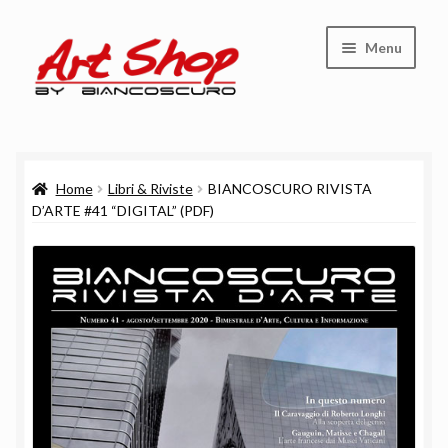
Vai
Vai
Menu
alla
al
navigazione
contenuto
Shop
Home
Libri & Riviste
BIANCOSCURO RIVISTA
Carrello
D’ARTE #41 “DIGITAL” (PDF)
Cassa
Chi siamo