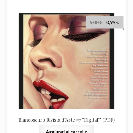
Il
Il
5,00
€
0,99
€
prezzo
prezz
originale
attual
era:
è:
5,00 €.
0,99 €.
Biancoscuro Rivista d’Arte #7 “Digital” (PDF)
Aggiungi al carrello