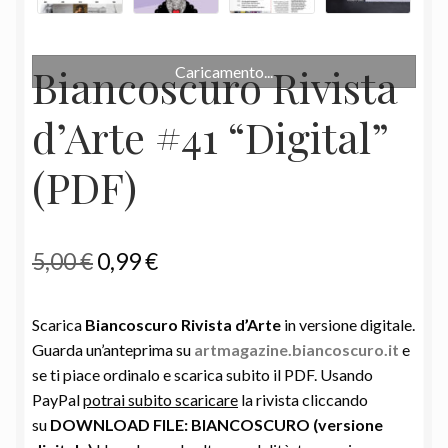
Biancoscuro Rivista
Caricamento...
d’Arte #41 “Digital”
(PDF)
Il
Il
5,00
€
0,99
€
prezzo
prezzo
Scarica
Biancoscuro Rivista d’Arte
in versione digitale.
originale
attuale
Guarda un’anteprima su
artmagazine.biancoscuro.it
e
era:
è:
se ti piace ordinalo e scarica subito il PDF. Usando
PayPal
potrai subito scaricare
la rivista cliccando
5,00 €.
0,99 €.
su
DOWNLOAD FILE: BIANCOSCURO (versione