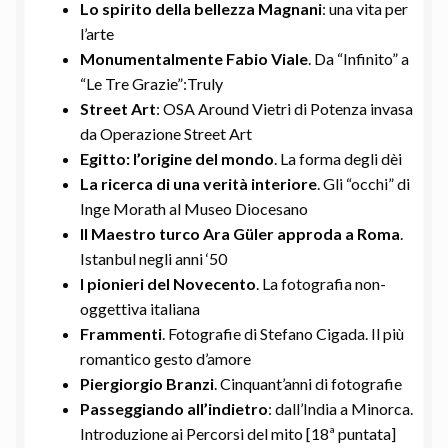
Lo spirito della bellezza Magnani
: una vita per
l’arte
Monumentalmente Fabio Viale
. Da “Infinito” a
“Le Tre Grazie”:Truly
Street Art
: OSA Around Vietri di Potenza invasa
da Operazione Street Art
Egitto: l’origine del mondo
. La forma degli dèi
La ricerca di una verità interiore
. Gli “occhi” di
Inge Morath al Museo Diocesano
Il Maestro turco Ara Güler approda a Roma
.
Istanbul negli anni ‘50
I pionieri del Novecento
. La fotografia non-
oggettiva italiana
Frammenti
. Fotografie di Stefano Cigada. Il più
romantico gesto d’amore
Piergiorgio Branzi
. Cinquant’anni di fotografie
Passeggiando all’indietro
: dall’India a Minorca.
Introduzione ai Percorsi del mito [18ª puntata]