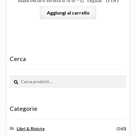
Biancoscuro Rivista d’Arte #13 “Digital” (PDF)
Aggiungi al carrello
Cerca
Cerca:
Cerca
Categorie
Libri & Riviste
(160)