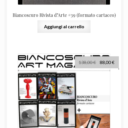
Biancoscuro Rivista d’Arte #39 (formato cartaceo)
Aggiungi al carrello
Il
Il
138,00
€
88,00
€
prezzo
prezz
originale
attual
era:
è:
138,00 €.
88,00 