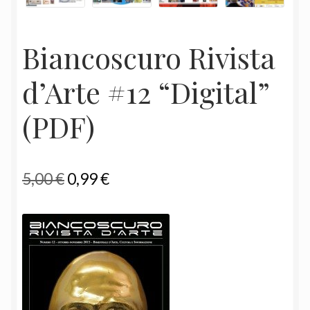
Biancoscuro Rivista
d’Arte #12 “Digital”
(PDF)
Il
Il
5,00
€
0,99
€
prezzo
prezzo
originale
attuale
era:
è:
5,00 €.
0,99 €.