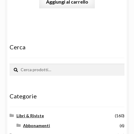
Aggiungi al carrello
Cerca
Cerca:
Cerca
Categorie
Libri & Riviste
(160)
Abbonamenti
(6)