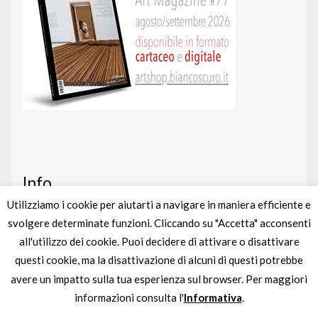
Info
Utilizziamo i cookie per aiutarti a navigare in maniera efficiente e
svolgere determinate funzioni. Cliccando su "Accetta" acconsenti
Art shop
nato da un’idea di
BIANCOSCURO
all'utilizzo dei cookie. Puoi decidere di attivare o disattivare
Gestito completamente da
liberementi
questi cookie, ma la disattivazione di alcuni di questi potrebbe
avere un impatto sulla tua esperienza sul browser. Per maggiori
Partita IVA
IT04895880963
informazioni consulta l'
Informativa
.