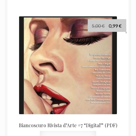
Il
Il
5,00
€
0,99
€
prezzo
prezz
originale
attual
era:
è:
5,00 €.
0,99 €.
Biancoscuro Rivista d’Arte #7 “Digital” (PDF)