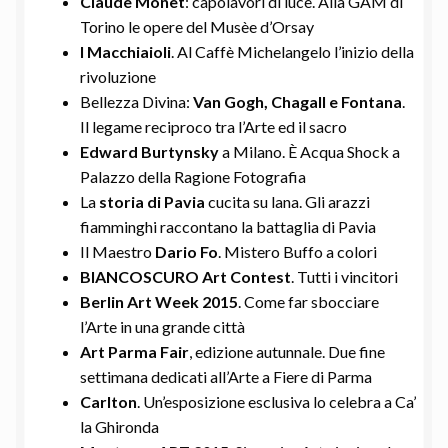
Claude Monet
: capolavori di luce. Alla GAM di
Torino le opere del Musèe d’Orsay
I Macchiaioli
. Al Caffè Michelangelo l’inizio della
rivoluzione
Bellezza Divina:
Van Gogh, Chagall e Fontana
.
Il legame reciproco tra l’Arte ed il sacro
Edward Burtynsky
a Milano. È Acqua Shock a
Palazzo della Ragione Fotografia
La
storia di Pavia
cucita su lana. Gli arazzi
fiamminghi raccontano la battaglia di Pavia
Il Maestro
Dario Fo
. Mistero Buffo a colori
BIANCOSCURO Art Contest
. Tutti i vincitori
Berlin Art Week 2015
. Come far sbocciare
l’Arte in una grande città
Art Parma Fair
, edizione autunnale. Due fine
settimana dedicati all’Arte a Fiere di Parma
Carlton
. Un’esposizione esclusiva lo celebra a Ca’
la Ghironda