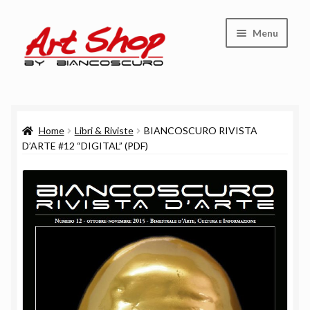
Vai
Vai
Menu
alla
al
navigazione
contenuto
Shop
Home
Libri & Riviste
BIANCOSCURO RIVISTA
Carrello
D’ARTE #12 “DIGITAL” (PDF)
Cassa
Chi siamo