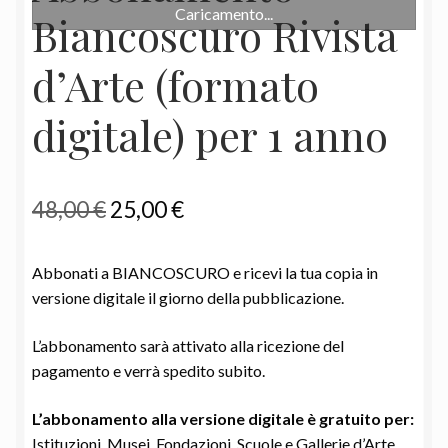
Caricamento...
Biancoscuro Rivista
d’Arte (formato
digitale) per 1 anno
Il
Il
48,00
€
25,00
€
prezzo
prezzo
Abbonati a BIANCOSCURO e ricevi la tua copia in
originale
attuale
versione digitale il giorno della pubblicazione.
era:
è:
L’abbonamento sarà attivato alla ricezione del
48,00 €.
25,00 €.
pagamento e verrà spedito subito.
L’abbonamento alla versione digitale è gratuito per:
Istituzioni, Musei, Fondazioni, Scuole e Gallerie d’Arte.