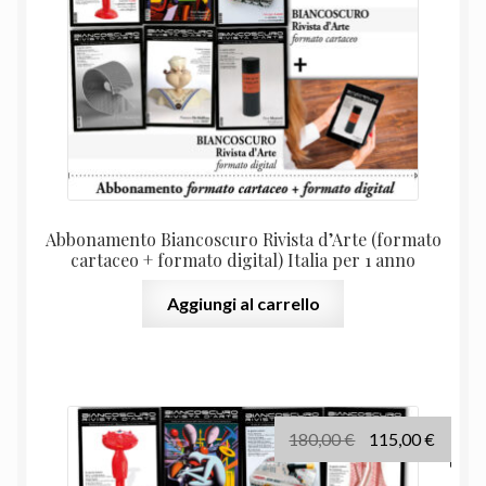
Abbonamento Biancoscuro Rivista d’Arte (formato
cartaceo + formato digital) Italia per 1 anno
Aggiungi al carrello
Il
Il
180,00
€
115,00
€
prezzo
prezz