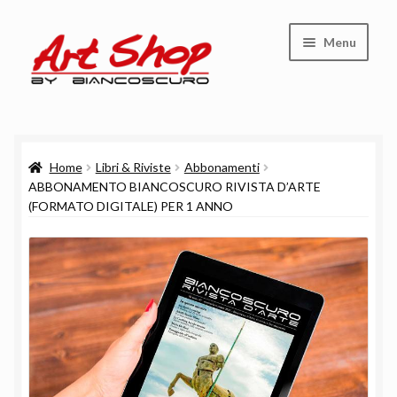
Vai
Vai
Menu
alla
al
navigazione
contenuto
Shop
Home
Libri & Riviste
Abbonamenti
Carrello
ABBONAMENTO BIANCOSCURO RIVISTA D’ARTE
(FORMATO DIGITALE) PER 1 ANNO
Cassa
Chi siamo