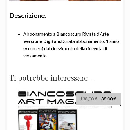
Descrizione:
Abbonamento a Biancoscuro Rivista d’Arte
Versione Digitale
.Durata abbonamento: 1 anno
(6 numeri) dal ricevimento della ricevuta di
versamento
Ti potrebbe interessare…
Il
Il
138,00
€
88,00
€
prezzo
prezz
originale
attual
era:
è:
138,00 €.
88,00 