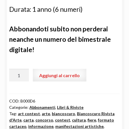
Durata: 1 anno (6 numeri)
Abbonandoti subito non perderai
neanche un numero del bimestrale
digitale
!
Abbonamento
Aggiungi al carrello
Biancoscuro
Rivista
d’Arte
(formato
COD:
B000D6
Categorie:
Abbonamenti
,
Libri & Riviste
digitale)
Tag:
art contest
,
arte
,
biancoscuro
,
Biancoscuro Rivista
per
d'Arte
,
carta
,
concorso
,
contest
,
cultura
,
fiere
,
formato
1
cartaceo
,
informazione
,
manifestazioni artistiche
,