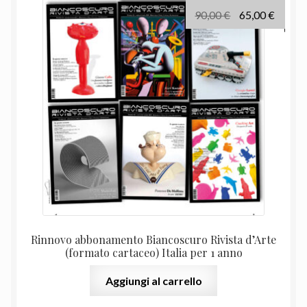
Il
Il
90,00
€
65,00
€
prezzo
prezz
originale
attual
era:
è:
90,00 €.
65,00 
Rinnovo abbonamento Biancoscuro Rivista d’Arte
(formato cartaceo) Italia per 1 anno
Aggiungi al carrello