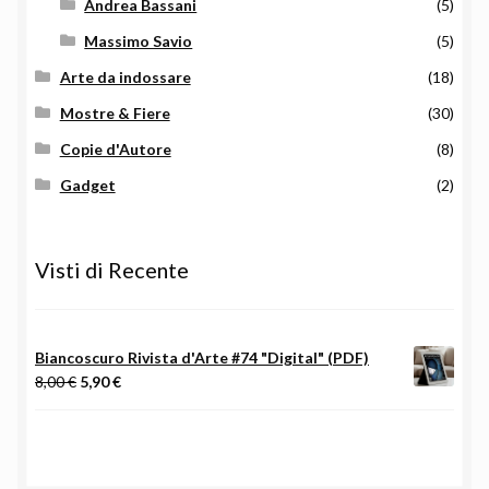
Andrea Bassani
(5)
Massimo Savio
(5)
Arte da indossare
(18)
Mostre & Fiere
(30)
Copie d'Autore
(8)
Gadget
(2)
Visti di Recente
Biancoscuro Rivista d'Arte #74 "Digital" (PDF)
Il
Il
8,00
€
5,90
€
prezzo
prezzo
originale
attuale
era:
è:
8,00 €.
5,90 €.