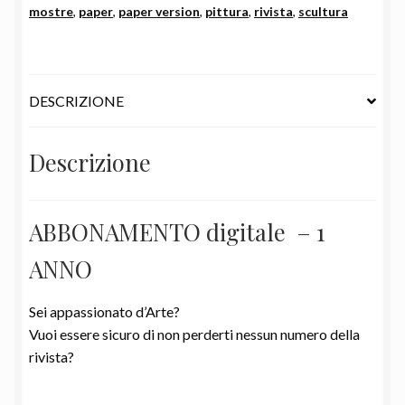
anno
mostre
,
paper
,
paper version
,
pittura
,
rivista
,
scultura
quantità
DESCRIZIONE
Descrizione
ABBONAMENTO digitale – 1
ANNO
Sei appassionato d’Arte?
Vuoi essere sicuro di non perderti nessun numero della
rivista?