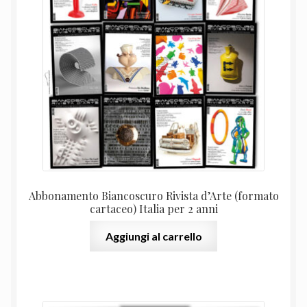
originale
attual
era:
è:
180,00 €.
115,00
Abbonamento Biancoscuro Rivista d’Arte (formato
cartaceo) Italia per 2 anni
Aggiungi al carrello