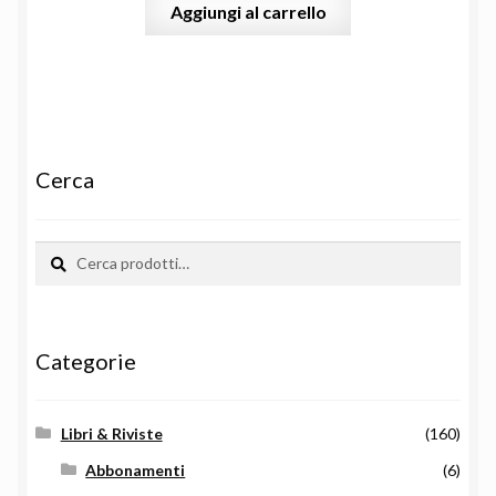
Aggiungi al carrello
Cerca
Cerca:
Cerca
Categorie
Libri & Riviste
(160)
Abbonamenti
(6)