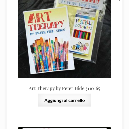
prezzo
prezz
originale
attual
era:
è:
25,00 €.
19,00 
Art Therapy by Peter Hide 3110165
Aggiungi al carrello