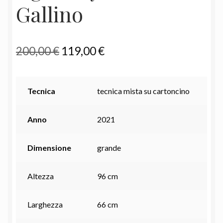
Gallino
Il
Il
200,00
€
119,00
€
prezzo
prezzo
originale
attuale
Tecnica
tecnica mista su cartoncino
era:
è:
Anno
2021
200,00 €.
119,00 €.
Dimensione
grande
Altezza
96 cm
Larghezza
66 cm