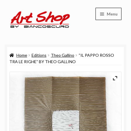
Vai
Vai
Menu
alla
al
navigazione
contenuto
Shop
Home
Editions
Theo Gallino
“IL PAPPO ROSSO
Carrello
TRA LE RIGHE” BY THEO GALLINO
Cassa
Chi siamo