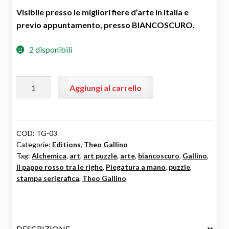
Visibile presso le migliori fiere d’arte in Italia e
previo appuntamento, presso BIANCOSCURO
.
2 disponibili
"Il
Aggiungi al carrello
pappo
rosso
tra
le
COD:
TG-03
Categorie:
Editions
,
Theo Gallino
righe"
Tag:
Alchemica
,
art
,
art puzzle
,
arte
,
biancoscuro
,
Gallino
,
by
Il pappo rosso tra le righe
,
Piegatura a mano
,
puzzle
,
Theo
stampa serigrafica
,
Theo Gallino
Gallino
quantità
DESCRIZIONE