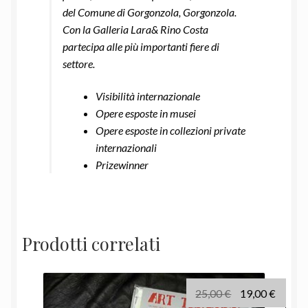
del Comune di Gorgonzola, Gorgonzola.
Con la Galleria Lara& Rino Costa
partecipa alle più importanti fiere di
settore.
Visibilità internazionale
Opere esposte in musei
Opere esposte in collezioni private
internazionali
Prizewinner
Prodotti correlati
Il
Il
25,00
€
19,00
€