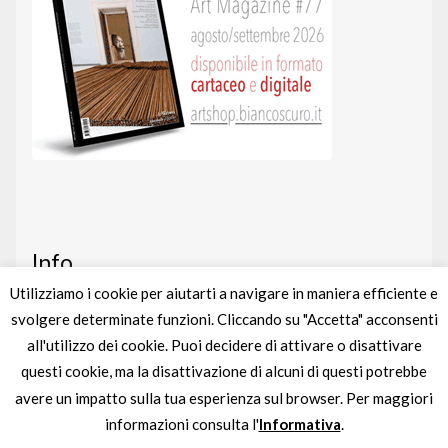
Info
Utilizziamo i cookie per aiutarti a navigare in maniera efficiente e
svolgere determinate funzioni. Cliccando su "Accetta" acconsenti
Art shop
nato da un’idea di
BIANCOSCURO
all'utilizzo dei cookie. Puoi decidere di attivare o disattivare
Gestito completamente da
liberementi
questi cookie, ma la disattivazione di alcuni di questi potrebbe
avere un impatto sulla tua esperienza sul browser. Per maggiori
Partita IVA
IT04895880963
informazioni consulta l'
Informativa
.